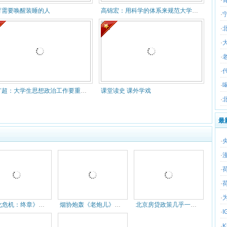
育需要唤醒装睡的人
高锦宏：用科学的体系来规范大学生思想入党工作
·
·
·
·
·
·
刘广超：大学生思想政治工作要重视具体操作问题
课堂读史 课外学戏
·
最
·
·
·
·
·
《生化危机：终章》票房3天过6亿
烟协炮轰《老炮儿》抹黑北京 近8
北京房贷政策几乎一天一变:利率最
·
·