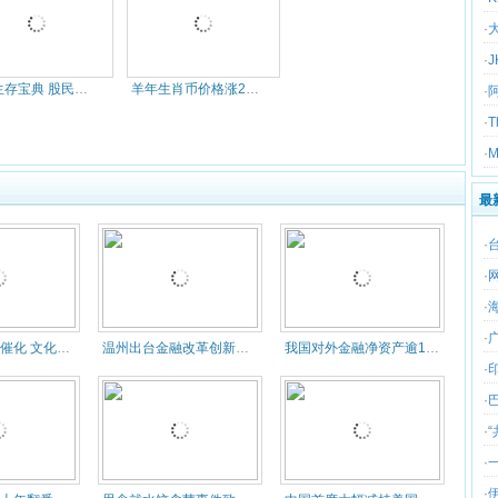
·
·
熊市生存宝典 股民必做的十件事(
羊年生肖币价格涨230倍 官方发
·
·
·
最
·
·
·
·
政策利好叠加催化 文化产业万亿大
温州出台金融改革创新行动方案
我国对外金融净资产逾1.98万亿
·
·
·
·
·