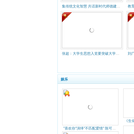
集传统文化智慧 共话新时代师德建设 ——敬德书院举办2021
教
张超：大学生思想入党要突破大学四年维度
娱乐
"喜欢你"演绎"不匹配爱情" 陈可辛四度合作金城武