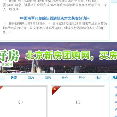
中新网广州7月30日电 (记者 王坚)水利部珠江水利委员会(下称“珠江
委”)30日消息，该委近日全面完成2026年度节水诊断公益服务现场工作，深
入一线送政...
中国海军83舰编队圆满结束对文莱友好访问
中新社斯里巴加湾7月28日电 中国海军83舰编队28日圆满完成对文莱为
期4天的友好访问，从文莱摩拉港码头起航，继续执行远海综合实习访问任
务。 ...
最
教育
国内
国际
社会
行业
地方
·
·
·
·
·