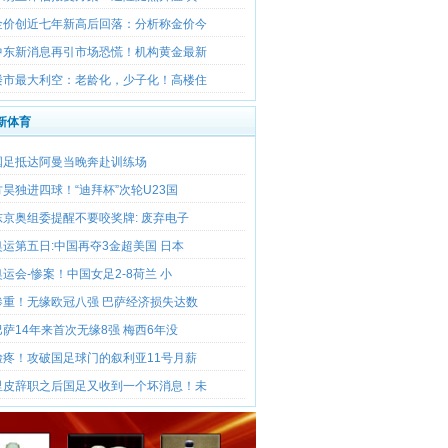
金价创近七年新高后回落：分析称金价今
中东新消息再引市场恐慌！机构黄金最新
楼市最大利空：老龄化，少子化！高楼住
新体育
国足抵达阿曼当晚奔赴训练场
方昊独进四球！“迪拜杯”次轮U23国
东京奥组委提醒不要咬奖牌: 废弃电子
奥运第五日:中国再夺3金超美国 日本
奥运会-惨案！中国女足2-8荷兰 小
惨重！无缘欧冠八强 巴萨经济损失达数
巴萨14年来首次无缘8强 梅西6年没
脸疼！攻破国足球门的叙利亚11号月薪
里皮辞职之后国足又收到一个坏消息！未