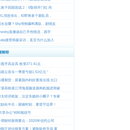
大舅子回国首战 2：0取得开门红 尚
JKL消息传出，IG即将多个新队员，
阿水去哪？Shy哥刚爆料离队，剧情反
Theshy直播谈自己手伤情况，因手
Mata接受韩媒采访，直言为什么加入
新财经
台股开高走高 收涨371.41点
网易云音乐一季度亏损1.52亿元 “
海通期货：尿素国内利好逐渐兑现 出口
广湛高铁湛江湾海底隧道盾构机掘进突破
印太经济框架，注定失败的小圈子？专家
巴奴杜中兵：困难时刻，要坚守边界！
“共享办公”何时能扭亏
一周财经新闻要点：2020年信托公司
伊朗正评估报复方案！避险陡然升温 黄