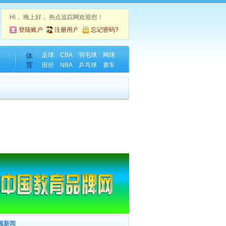
Hi，
晚上好， 热点追踪网欢迎您！
登陆账户
注册用户
忘记密码?
金
足球
CBA
羽毛球
网球
体
育
藏
田径
NBA
乒乓球
赛车
频新闻