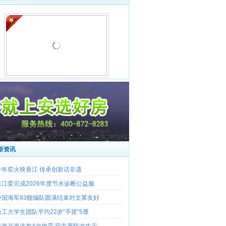
著名陶瓷艺术大师宁钢视频采访
新资讯
千年窑火映香江 传承创新话非遗
珠江委完成2026年度节水诊断公益服
中国海军83舰编队圆满结束对文莱友好
哈工大学生团队平均22岁“手搓”5厘
青海兴海连发4次地震 官方严防次生灾