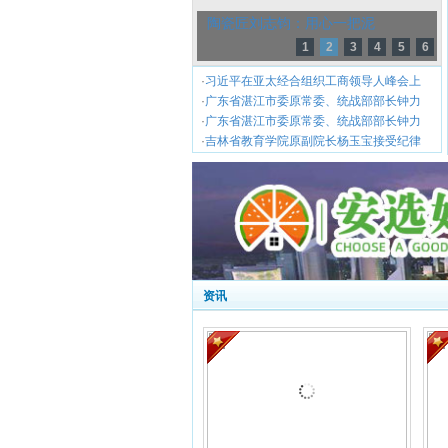
陶瓷匠刘志钧：用心一把泥
1
2
3
4
5
6
·
习近平在亚太经合组织工商领导人峰会上
·
广东省湛江市委原常委、统战部部长钟力
·
广东省湛江市委原常委、统战部部长钟力
·
吉林省教育学院原副院长杨玉宝接受纪律
资讯