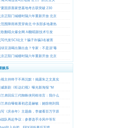
宁夏固原善家堡墓地考古获突破 230
北京正阳门城楼时隔六年重新开放 北京
大范围降雨将贯穿南北 中东部多地暑热
老歌翻唱火爆全网 AI翻唱新技术引发
代写代发SCI论文？骗子诈骗3名被害
喝绿豆汤喝出脑出血？专家：不是汤“毒
北京正阳门城楼时隔六年重新开放 北京
新娱乐
央视主持终于不再沉默！揭露朱之文真实
漫威新剧《旺达幻视》曝光新海报 “M
荷兰弟回应三代蜘蛛侠同框传言：我什么
荷兰弟自曝银幕初恋是赫敏：她惊艳到我
为写《庆余年》主题曲，李健看百万字原
IG战队再起争议：参赛选手冷风中等车
Khan陷入自闭，FPX训练赛后互喷