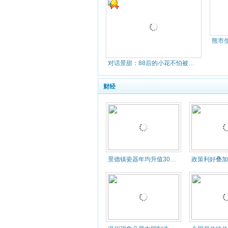
对话景甜：88后的小花不怕被黑 10年成名很不易
财经
景德镇瓷器年均升值30% 当代瓷