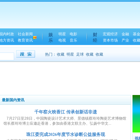
国内时政
社会新闻
明星
电影
宏观经济
金融
基
娱
财
乐
经
地方资讯
教育资讯
电视
音乐
资本市场
产业
收
热门：
收藏
明星
足球
收藏
收藏
最新国内资讯
千年窑火映香江 传承创新话非遗
7月27日至28日，中国陶瓷设计艺术大师、景德镇蔡玲玲陶瓷艺术博物馆
馆长蔡玲玲博士应邀赴香港，参加由香港文联主办、弘扬中华文...
珠江委完成2026年度节水诊断公益服务现
视