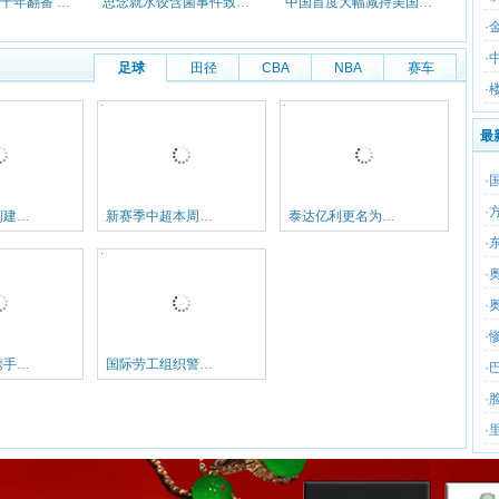
全国居住地价十年翻番 今年3季度
思念就水饺含菌事件致歉 坚称符合
中国首度大幅减持美国国债 各国央
·
·
足球
田径
CBA
NBA
赛车
·
最
·
·
强力外援分别建功 中超三巨头今年特别稳
新赛季中超本周末拉开大幕 申城双雄严阵以待
泰达亿利更名为天津亿利队 投资方称争取三年内夺冠
·
·
·
·
评论称两岸携手保卫南沙有待政治军事互信加强
国际劳工组织警告青年就业形势恶化造成恐惧一代
·
·
·