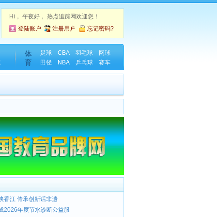
Hi，
午夜好， 热点追踪网欢迎您！
登陆账户
注册用户
忘记密码?
金
足球
CBA
羽毛球
网球
体
育
藏
田径
NBA
乒乓球
赛车
映香江 传承创新话非遗
成2026年度节水诊断公益服