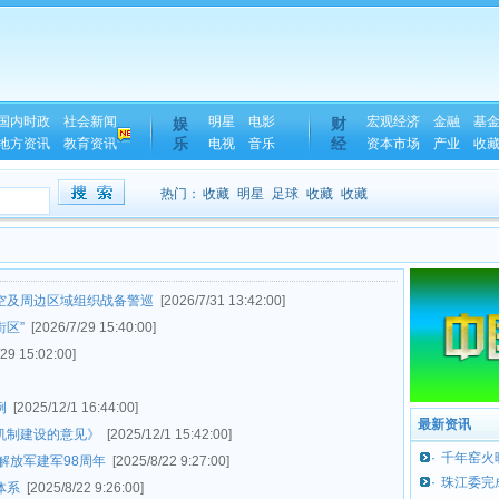
国内时政
社会新闻
明星
电影
宏观经济
金融
基
娱
财
乐
经
地方资讯
教育资讯
电视
音乐
资本市场
产业
收
热门：
收藏
明星
足球
收藏
收藏
空及周边区域组织战备警巡
[2026/7/31 13:42:00]
街区”
[2026/7/29 15:40:00]
/29 15:02:00]
例
[2025/12/1 16:44:00]
最新资讯
机制建设的意见》
[2025/12/1 15:42:00]
·
千年窑火
解放军建军98周年
[2025/8/22 9:27:00]
·
珠江委完
体系
[2025/8/22 9:26:00]