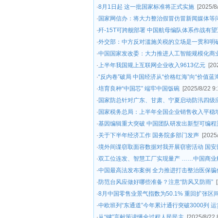
·
8月1日起 这一批国家标准将正式实施
[2025/8
·
国家网信办：将大力整治假冒仿冒新闻媒体等
·
歼-15T可跨舰部署 中国航母编队体系作战有
·
外交部：中方反对滥施关税的立场是一贯和明
·
中国国家发改委：大力推进人工智能规模化商
·
上半年我国规上互联网企业收入9613亿元
[20
·
“反内卷”破局 中国经济从“价格红海”向“价值蓝
·
培育良种“中国芯” 端牢中国饭碗
[2025/8/22 9:
·
国家防总针对广东、甘肃、宁夏启动防汛四级
·
国家税务总局：上半年全国企业销售收入平稳
·
基因编辑重大突破 中国团队研发出新型可编程
·
关于下半年经济工作 国务院多部门发声
[2025
·
境外间谍窃取面容数据对我开展窃密活动 国安
·
双工位连发、智慧工厂实现量产 ……中国商业航
·
中国最高法发布案例 全力推进打击整治医保骗
·
防范台风应做好哪些准备？注意“防风又防雨”
·
8月中国零售业景气指数为50.1% 重回扩张区
·
中欧班列“东通道”今年累计通行突破3000列 运
·
从“键”言献策读懂全过程人民民主
[2025/8/22 