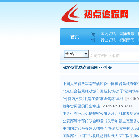
国内资讯
国际资讯
资
首页
讯
行业资讯
视频新闻
你的位置:热点追踪网>>>社会
·
中国人民解放军南部战区位中国黄岩岛领海领
·
北京出台新规推动城市更新从“好房子”迈向“好
·
“付费内推实习”是在借“求职焦虑”牟利
[2026/7
·
新年贺词里的民生牵挂
[2026/1/5 15:32:00]
·
中央生态环境保护督察公布天津、河北典型案
·
公安部等十部门联合印发《关于加强生态警务
·
中国国防部举办盛大招待会 热烈庆祝中国人民
·
国防部：中国军队构建起新时代人民军队军旗