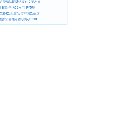
83舰编队圆满结束对文莱友好
团队平均22岁“手搓”5厘
连发4次地震 官方严防次生灾
善家堡墓地考古获突破 230