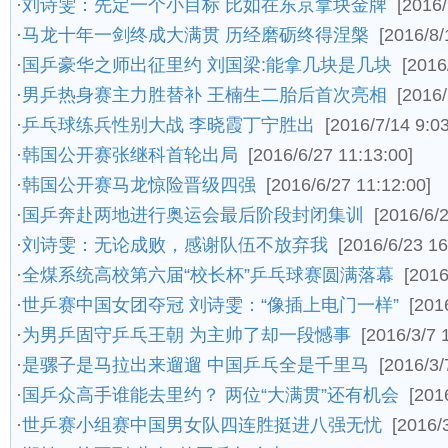
·
刘诗雯：先定一个小目标 比如在东京拿块金牌
[2016/
·
马龙十年一剑终成大满贯 历经磨砺终得涅槃
[2016/8/
·
国乒豪华之师出征里约 刘国梁:能拿几块是几块
[2016
·
男乒热身赛主力胜替补 王楠生二胎后首次亮相
[2016/
·
乒乓球练兵性别大战 李晓霞丁宁胜出
[2016/7/14 9:03
·
韩国公开赛张继科首轮出局
[2016/6/27 11:13:00]
·
韩国公开赛马龙惊险晋级四强
[2016/6/27 11:12:00]
·
国乒奔赴两地进行奥运会最后阶段封闭集训
[2016/6/
·
刘诗雯：无论成败，感谢队伍不放弃我
[2016/6/23 16
·
全煤系统高校第六届“校长杯”乒乓球赛圆满落幕
[2016
·
世乒赛中国女团夺冠 刘诗雯：“像插上电门一样”
[201
·
为男乒固守乒乓王朝 为主帅了却一段憾事
[2016/3/7 
·
是骡子是马拉出来遛遛 中国乒乓全是千里马
[2016/3/
·
国乒众高手谁能去里约？ 两位“大满贯”还有机会
[201
·
世乒赛小组赛中国男女队四连胜挺进八强无忧
[2016/