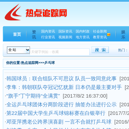
国内资讯
国际资讯
国内时政
社会新闻
资
娱
首页
讯
乐
行业资讯
视频新闻
地方资讯
教育资讯
热门：
你的位置:热点追踪网>>>乒乓球
·
韩国球员：联合组队不可思议 队员一致同意此事
[201
·
李隼：韩朝联队夺冠记忆犹新 日本仍是最主要对手
[
·
“旗手”丁宁期待“全满贯”
[2017/8/2 16:37:00]
·
全运乒乓球团体分两阶段进行 抽签办法进行公示
[201
·
第22届中国大学生乒乓球锦标赛在白银举行
[2017/7/
·
邓亚萍携老公跨界演喜剧 一言不合就打乒乓球
[2016/