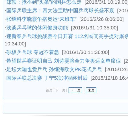
·
郑轶：抢不到“头条”的国乒怎么走
[2016/3/1 10:19:00
·
国际乒联主席：四大法宝助中国乒乓球长盛不衰
[201
·
张继科李晓霞争搭奥运“末班车”
[2016/2/26 8:06:00]
·
浅谈乒乓球的休闲健身功能
[2016/1/31 10:35:00]
·
迎新春乒乓球挑战赛今日开赛 112名民间高手捉对厮
10:34:00]
·
砂板乒乓球 夺冠不着急
[2016/1/30 11:36:00]
·
希望世乒赛证明自己 刘诗雯将全力争奥运女单席位
[
·
足坛大咖也爱乒乓 孙继海欧文PK花式乒乓
[2015/12/
·
国际乒联总决赛 丁宁5次冲冠终封后
[2015/12/18 16:
首页
|
下一页
|
下一页
|
未页