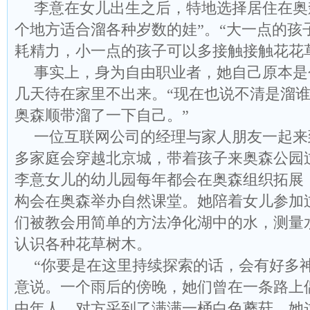
李意在女儿出生之后，特地选择居住在奥
个地方适合溜各种岁数的娃”。“大一点的孩
耗精力，小一点的孩子可以多接触接触花花
事实上，身为自由职业者，她自己原本是
几天待在家里不出来。“现在也说不清是溜
奥森顺带溜了一下自己。”
一位互联网公司的经理与家人朋友一起来
多家庭会穿越北京城，带着孩子来奥森公园
李意女儿的幼儿园每年都会在奥森组织拓展
构会在奥森举办自然课堂。她陪着女儿参加
们被教会用简单的方法净化湖中的水，测量
认识各种花草树木。
“你要是在这里持续探索的话，会有好多
意说。一个雨后的傍晚，她们曾在一条路上
中年人，对方采到了满满一桶白色蘑菇。她