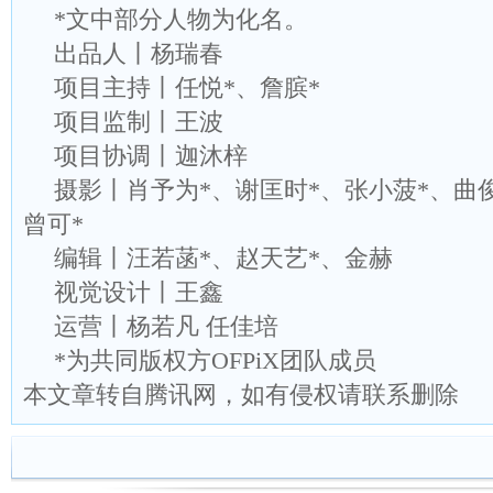
*文中部分人物为化名。
出品人丨杨瑞春
项目主持丨任悦*、詹膑*
项目监制丨王波
项目协调丨迦沐梓
摄影丨肖予为*、谢匡时*、张小菠*、曲
曾可*
编辑丨汪若菡*、赵天艺*、金赫
视觉设计丨王鑫
运营丨杨若凡 任佳培
*为共同版权方OFPiX团队成员
本文章转自腾讯网，如有侵权请联系删除