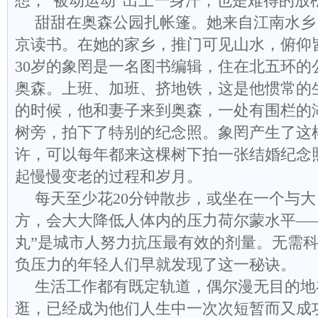
想，“被动运动”出上一身汗，也是难得的放
甜甜在奥森公园扎帐篷。她来自江南水乡，
京读书。在她的家乡，推门可见山水，俯仰
30岁的象罔是一名图书编辑，住在北五环的
奥森。上班、加班、挤地铁，这是他惯常的
的时候，他和妻子来到奥森，一处有围栏的
树旁，拍下了特别的纪念照。象罔产生了这
许，可以每年都来这棵树下拍一张结婚纪念
起慢慢变老的过程和岁月。
每天至少花20分钟散步，或坐在一个与
方，会大大降低人体内的压力荷尔蒙水平—
丸”是城市人努力抗压最有效的剂量。无需
负压力的年轻人们早就发现了这一秘诀。
生活工作都有既定轨道，偶尔漫无目的地
逛，已经成为他们人生中一次次短暂而又成