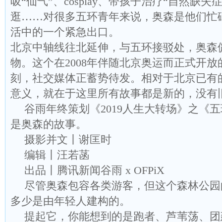
吸“仙气”、cosplay、带孩子治疗“自然缺
逛……对很多五环青年来说，奥森是他们忙
活中的一个紧急出口。
北京中轴线往北延伸，与五环接驳处，奥森
物。这个在2008年伴随北京奥运而正式开
刻，社交媒体正蓄势待发。相对于北京已有
意义，就在于这里所有故事都是新的，没有
谷雨年终策划《2019人生大转场》之《
是奥森的故事。
摄影并文丨谢匡时
编辑丨汪若菡
出品丨腾讯新闻谷雨 x OFPiX
尽管奥森包容各类游客，但这个森林公园
多少是由年轻人建构的。
提起它，你能想到的是跑者、芦苇荡、团