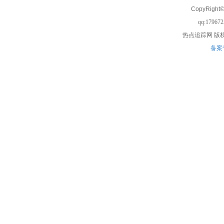
CopyRight©
qq:17967
热点追踪网
版权
备案号