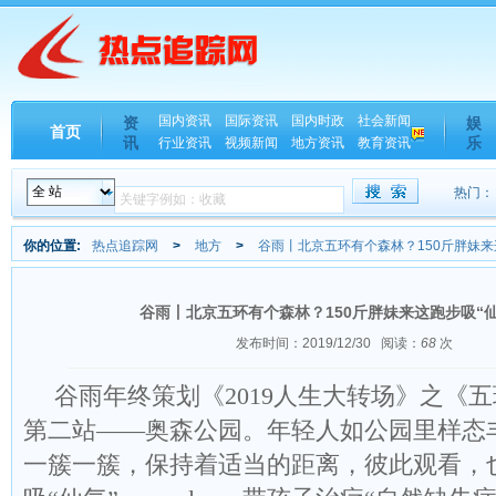
国内资讯
国际资讯
国内时政
社会新闻
资
娱
首页
讯
乐
行业资讯
视频新闻
地方资讯
教育资讯
热门：
你的位置:
热点追踪网
>
地方
>
谷雨丨北京五环有个森林？150斤胖妹来
谷雨丨北京五环有个森林？150斤胖妹来这跑步吸“
发布时间：2019/12/30
阅读：
68
次
谷雨年终策划《2019人生大转场》之《
第二站——奥森公园。年轻人如公园里样态
一簇一簇，保持着适当的距离，彼此观看，