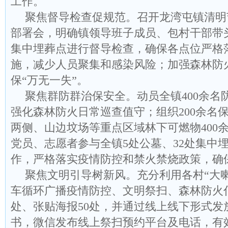
工作。
聚焦督导检查促规范。召开龙湾屯镇清明
部署会，明确镇领导班子成员、包村干部带
集中埋葬点进行督导检查，确保各点位严格
施，减少人员聚集和感染风险；加强森林防
保“万无一失”。
聚焦群防群治保安全。动员全镇400余名
强化森林防火日常巡查值守；组织200余名
两侧、山边坟场等重点区域林下可燃物400余
党员、志愿者参与全镇5处公墓、32处集中
作，严格落实疫情防控和禁火禁烧政策，确
聚焦文明引导树新风。充分利用各村“大喇
车循环广播疫情防控、文明祭扫、森林防火倡
处、张贴海报50处，并通过线上线下形式发
书，微信发布线上祭扫预约平台及电话，有